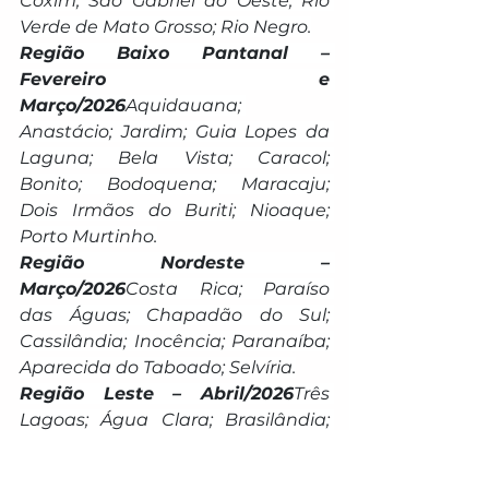
Coxim; São Gabriel do Oeste; Rio 
Verde de Mato Grosso; Rio Negro.
Região Baixo Pantanal – 
Fevereiro e 
Março/2026
Aquidauana; 
Anastácio; Jardim; Guia Lopes da 
Laguna; Bela Vista; Caracol; 
Bonito; Bodoquena; Maracaju; 
Dois Irmãos do Buriti; Nioaque; 
Porto Murtinho.
Região Nordeste – 
Março/2026
Costa Rica; Paraíso 
das Águas; Chapadão do Sul; 
Cassilândia; Inocência; Paranaíba; 
Aparecida do Taboado; Selvíria.
Região Leste – Abril/2026
Três 
Lagoas; Água Clara; Brasilândia; 
Bataguassu; Santa Rita do Pardo; 
Nova Andradina (Sudeste); 