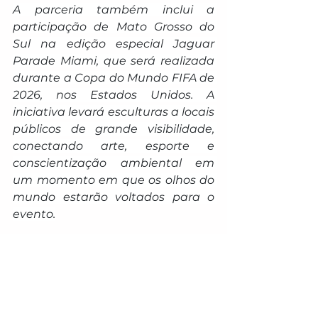
A parceria também inclui a 
participação de Mato Grosso do 
Sul na edição especial 
Jaguar 
Parade Miami
, que será realizada 
durante a Copa do Mundo FIFA de 
2026, nos Estados Unidos. A 
iniciativa levará esculturas a locais 
públicos de grande visibilidade, 
conectando arte, esporte e 
conscientização ambiental em 
um momento em que os olhos do 
mundo estarão voltados para o 
evento.
Ao associar o destino à proteção 
da onça-pintada, símbolo máximo 
da biodiversidade brasileira, Mato 
Grosso do Sul amplia sua presença 
em uma plataforma internacional 