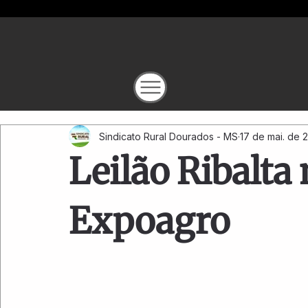
Sindicato Rural Dourados - MS
17 de mai. de 
Leilão Ribalt
Expoagro