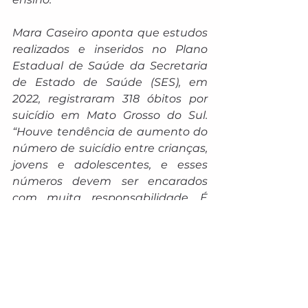
Mara Caseiro aponta que estudos 
realizados e inseridos no Plano 
Estadual de Saúde da Secretaria 
de Estado de Saúde (SES), em 
2022, registraram 318 óbitos por 
suicídio em Mato Grosso do Sul. 
“Houve tendência de aumento do 
número de suicídio entre crianças, 
jovens e adolescentes, e esses 
números devem ser encarados 
com muita responsabilidade. É 
preciso falar abertamente sobre o 
tema, levando a discussão para 
além de palestras e audiências 
públicas, reverberando para fora 
dos muros institucionais, a 
exemplo do que já acontece com 