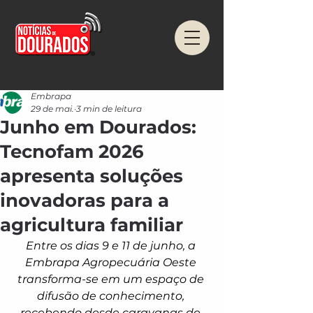
Embrapa
29 de mai.
3 min de leitura
Junho em Dourados:
Tecnofam 2026
apresenta soluções
inovadoras para a
agricultura familiar
Entre os dias 9 e 11 de junho, a 
Embrapa Agropecuária Oeste 
transforma-se em um espaço de 
difusão de conhecimento, 
recebendo desde caravanas de 