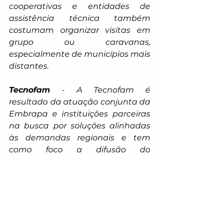
cooperativas e entidades de 
assistência técnica também 
costumam organizar visitas em 
grupo ou caravanas, 
especialmente de municípios mais 
distantes.
Tecnofam
 - A Tecnofam é 
resultado da atuação conjunta da 
Embrapa e instituições parceiras 
na busca por soluções alinhadas 
às demandas regionais e tem 
como foco a difusão do 
conhecimento e de tecnologias 
inovadoras e de baixo custo para 
fortalecer a produção da 
agricultura e da agroindústria 
familiar. A construção coletiva da 
Tecnofam é o que sustenta sua 