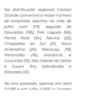
Na distribuição regional, Campo 
Grande concentra o maior número 
de empresas abertas no mês de 
julho com 575, seguida de 
Dourados (136), Três Lagoas (66), 
Ponta Porã (34), Naviraí (23), 
Chapadão do Sul (21), Nova 
Andradina (20), Maracaju (18), 
Paranaíba (16), Inocência e 
Corumbá (15), São Gabriel do Oeste 
e Coxim (14), Sidrolândia e 
Eldorado (12).
No ano passado, apenas em abril 
(1.038) e em julho (1.066) a Jucems 
registrou mais de 1 mil empresas 
no mês. Já em 2025, a casa do 