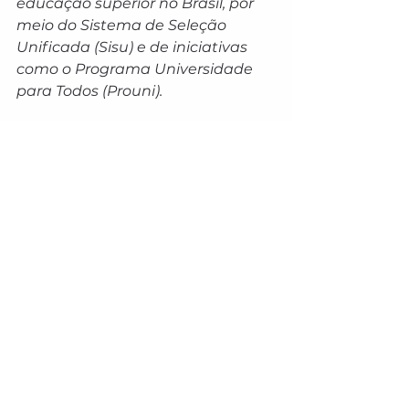
educação superior no Brasil, por 
meio do Sistema de Seleção 
Unificada (Sisu) e de iniciativas 
como o Programa Universidade 
para Todos (Prouni).
Leia mais: 
Greve na educação: 
Governo apresenta proposta de 
reestruturação das carreiras
Instituições de ensino públicas e 
privadas utilizam o Enem para 
selecionar estudantes. Os 
resultados são utilizados como 
critério único ou complementar 
dos processos seletivos, além de 
servirem de parâmetro para 
acesso a auxílios governamentais, 
como o proporcionado pelo Fundo 