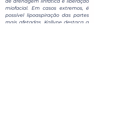
de drenagem linfática e liberação 
miofacial. Em casos extremos, é 
possível lipoaspiração das partes 
mais afetadas. Kallyne destaca a 
diferença que essas mudanças 
podem fazer:
"O meu desconforto só 
diminuiu por causa do 
tratamento que eu estou 
fazendo, mas, quando eu 
não faço exercício ou saio 
da minha dieta, a minha 
perna incha ao ponto de eu 
engordar 2 kg de um dia 
para o outro".
Estigma