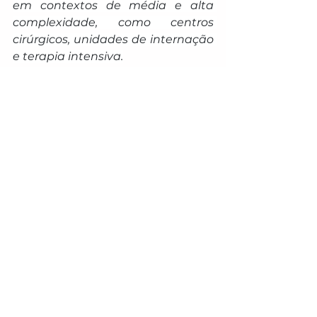
em contextos de média e alta 
complexidade, como centros 
cirúrgicos, unidades de internação 
e terapia intensiva.
Cuidado Integral e Equidade 
em Populações Especiais
Foca na organização e 
qualificação da atenção à saúde 
de populações em situação de 
maior vulnerabilidade, com 
destaque para povos indígenas e 
residentes em regiões de fronteira. 
A proposta considera 
especificidades culturais, 
territoriais e epidemiológicas, 
visando ampliar o acesso, 
promover equidade e fortalecer a 
resolutividade da assistência 