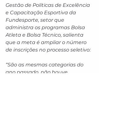
Gestão de Políticas de Excelência 
e Capacitação Esportiva da 
Fundesporte, setor que 
administra os programas Bolsa 
Atleta e Bolsa Técnico, salienta 
que a meta é ampliar o número 
de inscrições no processo seletivo:
“São as mesmas categorias do 
ano passado, não houve 
nenhuma alteração na legislação, 
no dia 9 de fevereiro abrimos as 
inscrições e a expectativa é 
ampliar o número de inscritos, 
fizemos algumas alterações no 
sistema para facilitar a inscrição, 
baseado em algumas 
dificuldades que alguns atletas 