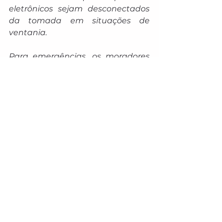
eletrônicos sejam desconectados 
da tomada em situações de 
ventania.
Para emergências, os moradores 
podem entrar em contato com a 
Defesa Civil pelo telefone 199 ou 
com o Corpo de Bombeiros pelo 
número 193.
A tendência para os próximos 
meses, segundo o Centro de 
Monitoramento do Tempo e do 
Clima de Mato Grosso do Sul 
(Cemtec/MS), é de chuvas abaixo 
da média histórica, o que pode 
aumentar a ocorrência de ondas 
de calor na região.