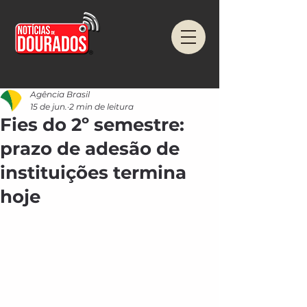
Agência Brasil
15 de jun.
2 min de leitura
Fies do 2º semestre:
prazo de adesão de
instituições termina
hoje