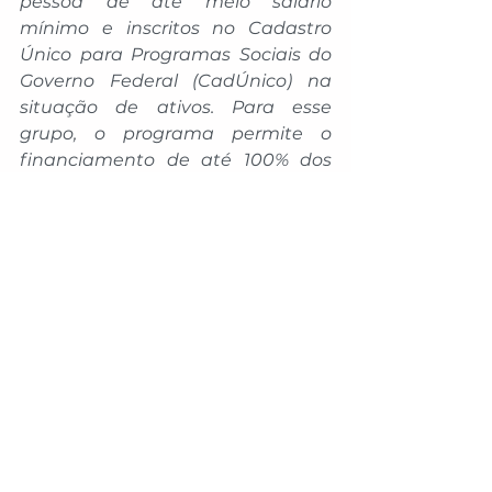
pessoa de até meio salário 
mínimo e inscritos no Cadastro 
Único para Programas Sociais do 
Governo Federal (CadÚnico) na 
situação de ativos. Para esse 
grupo, o programa permite o 
financiamento de até 100% dos 
encargos educacionais. 
Também desde 2024, tanto para 
quem atende aos critérios do Fies 
como aos do Fies Social, o MEC 
reserva vagas a autodeclarados 
pretos, pardos, indígenas e 
quilombolas, assim como às 
pessoas com deficiência (PCDs). 
No ato de inscrição, os candidatos 
com perfil de cotistas indicaram 
seus perfis étnico-raciais e/ou de 