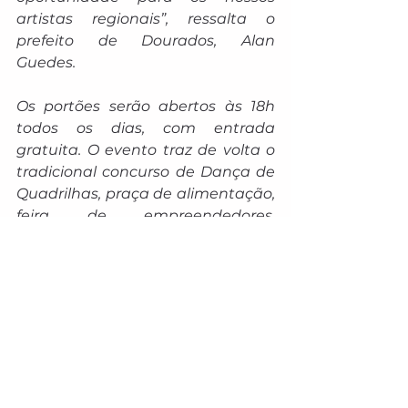
artistas regionais”, ressalta o 
prefeito de Dourados, Alan 
Guedes.
Os portões serão abertos às 18h 
todos os dias, com entrada 
gratuita. O evento traz de volta o 
tradicional concurso de Dança de 
Quadrilhas, praça de alimentação, 
feira de empreendedores, 
brincadeiras e muito mais.
Confira a programação dos shows 
nacionais e regionais para esta 
edição da festa:
19/06 – Maria Cecilia & Rodolfo; 
Matheus & Marchioli; Michele e 