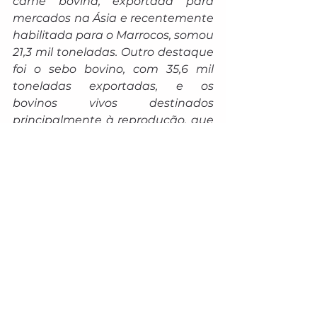
carne bovina, exportada para 
mercados na Ásia e recentemente 
habilitada para o Marrocos, somou 
21,3 mil toneladas. Outro destaque 
foi o sebo bovino, com 35,6 mil 
toneladas exportadas, e os 
bovinos vivos destinados 
principalmente à reprodução, que 
registraram valor recorde de US$ 
61,8 milhões e têm como principal 
destino a Turquia, o que evidencia 
o alto valor genético do gado 
brasileiro. Esses dados mostram 
que o Brasil vem ganhando 
espaço não apenas em volume, 
mas em produtos com maior valor 
agregado e potencial de 
diferenciação nos mercados 
internacionais.