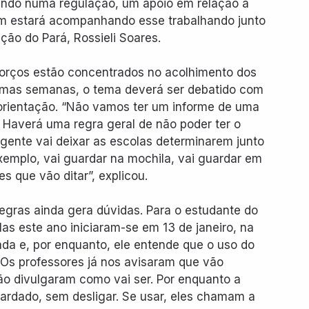
hando numa regulação, um apoio em relação à 
ém estará acompanhando esse trabalhando junto 
ção do Pará, Rossieli Soares.
forços estão concentrados no acolhimento dos 
ximas semanas, o tema deverá ser debatido com 
orientação. “Não vamos ter um informe de uma 
 Haverá uma regra geral de não poder ter o 
gente vai deixar as escolas determinarem junto 
emplo, vai guardar na mochila, vai guardar em 
 que vão ditar”, explicou.
regras ainda gera dúvidas. Para o estudante do 
las este ano iniciaram-se em 13 de janeiro, na 
da e, por enquanto, ele entende que o uso do 
 “Os professores já nos avisaram que vão 
não divulgaram como vai ser. Por enquanto a 
uardado, sem desligar. Se usar, eles chamam a 