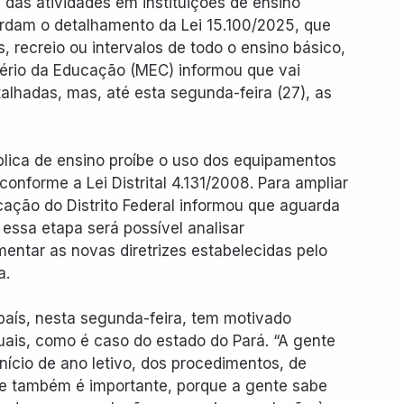
l das atividades em instituições de ensino 
ardam o detalhamento da Lei 15.100/2025, que 
s, recreio ou intervalos de todo o ensino básico, 
tério da Educação (MEC) informou que vai 
alhadas, mas, até esta segunda-feira (27), as 
ública de ensino proíbe o uso dos equipamentos 
conforme a Lei Distrital 4.131/2008. Para ampliar 
cação do Distrito Federal informou que aguarda 
ssa etapa será possível analisar 
entar as novas diretrizes estabelecidas pelo 
a.
 país, nesta segunda-feira, tem motivado 
duais, como é caso do estado do Pará. “A gente 
ício de ano letivo, dos procedimentos, de 
te também é importante, porque a gente sabe 