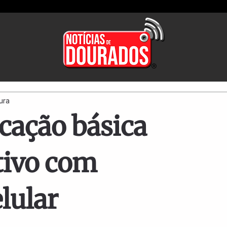
tura
cação básica
tivo com
lular