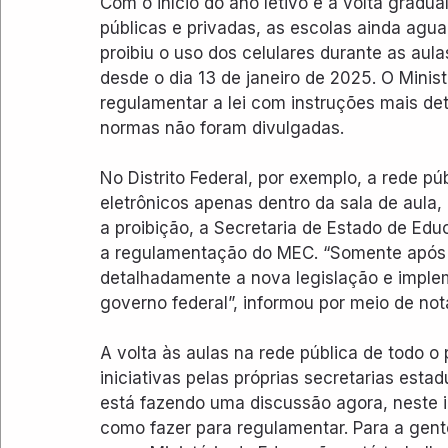
Com o início do ano letivo e a volta gradua
públicas e privadas, as escolas ainda agu
proibiu o uso dos celulares durante as aula
desde o dia 13 de janeiro de 2025. O Minis
regulamentar a lei com instruções mais det
normas não foram divulgadas.
No Distrito Federal, por exemplo, a rede p
eletrônicos apenas dentro da sala de aula, 
a proibição, a Secretaria de Estado de Edu
a regulamentação do MEC. “Somente após e
detalhadamente a nova legislação e implem
governo federal”, informou por meio de not
A volta às aulas na rede pública de todo o
iniciativas pelas próprias secretarias esta
está fazendo uma discussão agora, neste in
como fazer para regulamentar. Para a gen