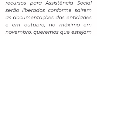
recursos para Assistência Social 
serão liberados conforme saírem 
as documentações das entidades 
e em outubro, no máximo em 
novembro, queremos que estejam 
liberados os totais dos R$ 48 
milhões. Tive o cuidado de ver 
cada indicação e senti a 
responsabilidade de cada 
deputado e deputada. Tem 
emendas para todas as áreas. 
Esse é um momento simbólico, 
não só pelo recurso, mas para o 
que ele significa para a nossa 
democracia e faço essa assinatura 
com uma alegria imensa no 
coração. Nós temos espaço para 
aumentar o valor para 2024 e 
vamos fazer essa discussão de 