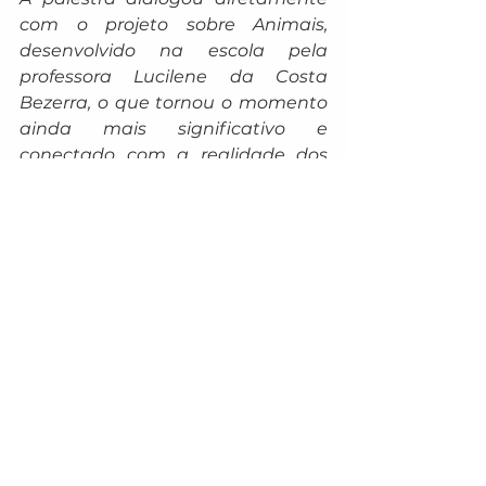
com o projeto sobre Animais, 
desenvolvido na escola pela 
professora Lucilene da Costa 
Bezerra, o que tornou o momento 
ainda mais significativo e 
conectado com a realidade dos 
alunos.
O palestrante, Daniel Silva Leite, 
integrante do Grupo PET Verde 
Legal, reforça que a ação contribui 
para a educação científica desde 
a infância e valoriza o contato 
direto com a natureza e seus 
processos. Os acadêmicos da 
UEMS de Ivinhema agradecem o 
convite da professora para 
participarem dessa inspiradora 