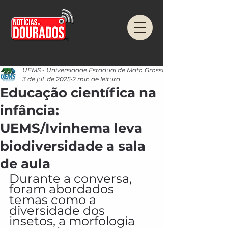
UEMS - Universidade Estadual de Mato Grosso do Sul
3 de jul. de 2025
2 min de leitura
Educação científica na
infância:
UEMS/Ivinhema leva
biodiversidade a sala
de aula
Durante a conversa, 
foram abordados 
temas como a 
diversidade dos 
insetos, a morfologia 