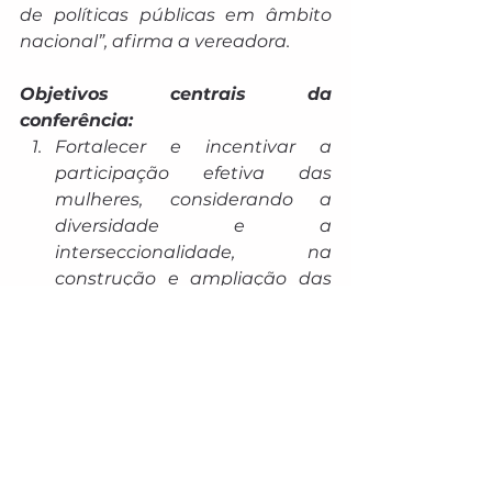
de políticas públicas em âmbito 
nacional”, afirma a vereadora.
Objetivos centrais da 
conferência:
Fortalecer e incentivar a 
participação efetiva das 
mulheres, considerando a 
diversidade e a 
interseccionalidade, na 
construção e ampliação das 
políticas públicas.
Produzir um diagnóstico 
participativo sobre as 
condições de vida das 
mulheres e a eficácia das 
políticas existentes.
Definir e consolidar ações 
prioritárias para as políticas de 