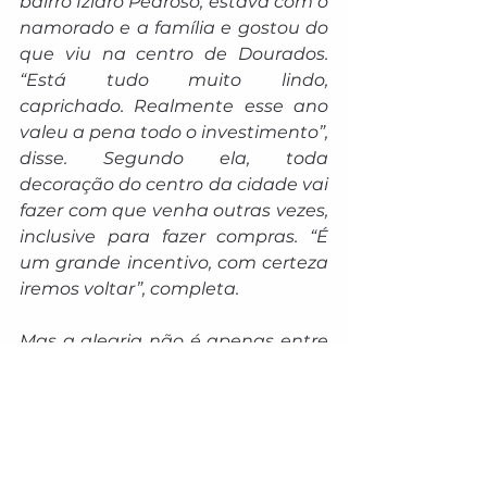
bairro Izidro Pedroso, estava com o 
namorado e a família e gostou do 
que viu na centro de Dourados. 
“Está tudo muito lindo, 
caprichado. Realmente esse ano 
valeu a pena todo o investimento”, 
disse. Segundo ela, toda 
decoração do centro da cidade vai 
fazer com que venha outras vezes, 
inclusive para fazer compras. “É 
um grande incentivo, com certeza 
iremos voltar”, completa.
Mas a alegria não é apenas entre 
os visitantes. Os comerciantes e 
expositores comemoram o 
movimento da primeira noite e 
têm excelente expectativa para o 
fim do ano. Roberto Piccolo é um 