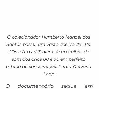
O colecionador Humberto Manoel dos 
Santos possui um vasto acervo de LPs, 
CDs e fitas K-7, além de aparelhos de 
som dos anos 80 e 90 em perfeito 
estado de conservação. Fotos: Giovana 
Lhopi
O documentário segue em 
produção e ainda não tem data 
de lançamento prevista. Entre os 
locais e figuras a serem 
abordados, estão as lendárias 
casas noturnas Kallwash, 
Broadway e Clube Nipônico, além 
dos programas de rádio “Voo Livre” 