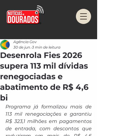
Agência Gov
30 de jun.
3 min de leitura
Desenrola Fies 2026
supera 113 mil dívidas
renegociadas e
abatimento de R$ 4,6
bi
Programa já formalizou mais de 
113 mil renegociações e garantiu 
R$ 323,1 milhões em pagamentos 
de entrada, com descontos que 
reduziram em mais de R$ 4,6 