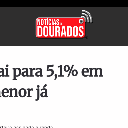
i para 5,1% em
enor já
teira assinada e renda