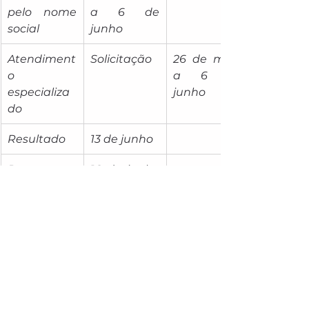
pelo nome 
a 6 de 
social
junho
Atendiment
Solicitação
26 de maio 
o 
a 6 de 
especializa
junho
do
Resultado
13 de junho
Recurso
16 de junho 
a 20 de 
junho
Resultado 
27 de junho
do recurso
Aplicação
9 e 16 de 
novembro