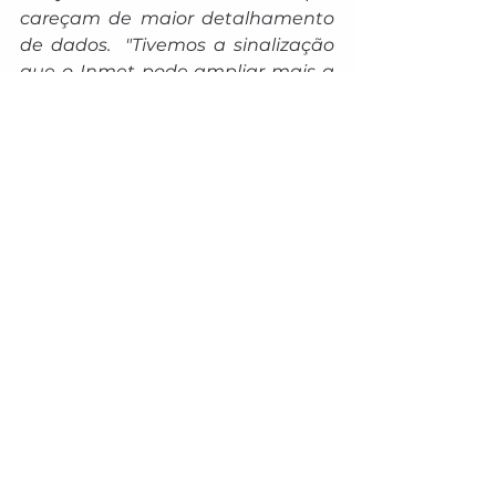
careçam de maior detalhamento 
de dados.  "Tivemos a sinalização 
que o Inmet pode ampliar mais a 
rede, caso o Estado aponte 
necessidade. São informações 
cruciais para a atividade 
agropecuária em geral, a 
agrometeorologia, pois permite 
antecipar medidas e utilizar com 
muito mais eficiência os recursos 
disponíveis no melhor tempo 
possível", completa.
Na ocasião do encontro também 
foi discutida a renovação do 
Acordo de Cooperação Técnica 
entre o Governo do Estado e o 
Inmet para repasse das 