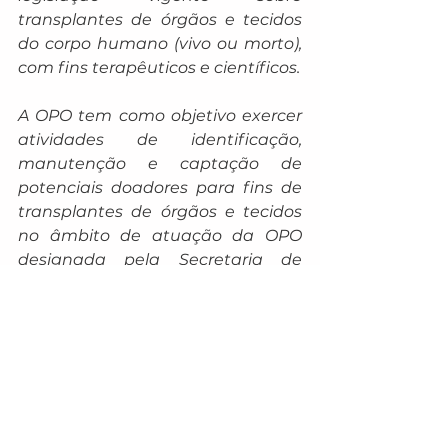
transplantes de órgãos e tecidos 
do corpo humano (vivo ou morto), 
com fins terapêuticos e científicos.
A OPO tem como objetivo exercer 
atividades de identificação, 
manutenção e captação de 
potenciais doadores para fins de 
transplantes de órgãos e tecidos 
no âmbito de atuação da OPO 
designada pela Secretaria de 
Estado da Saúde; divulgação da 
política de transplantes de órgãos 
e tecidos de modo a conscientizar 
progressivamente a comunidade 
interna e externa, sobre sua 
importância; interação 
permanente com as áreas 