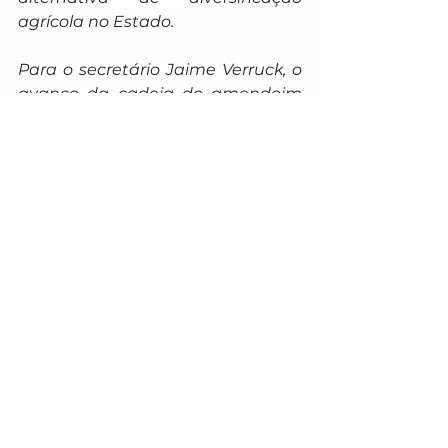
agrícola no Estado.
Para o secretário Jaime Verruck, o 
avanço da cadeia do amendoim 
representa um movimento 
estratégico de diversificação 
produtiva aliado à agregação de 
valor. “Estamos estruturando uma 
nova cadeia no Estado, com base 
tecnológica e integração com a 
indústria. A chegada de uma 
planta de beneficiamento 
fortalece esse processo, gera 
empregos e permite que Mato 
Grosso do Sul avance na 
industrialização da produção, 
ampliando sua competitividade e 
atraindo novos investimentos”, 