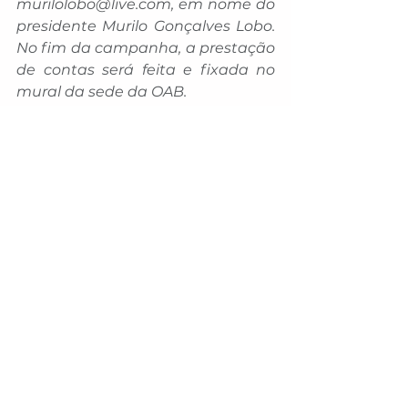
murilolobo@live.com
, em nome do 
presidente Murilo Gonçalves Lobo. 
No fim da campanha, a prestação 
de contas será feita e fixada no 
mural da sede da OAB.
A Câmara Municipal aderiu ao 
apoio à essa essa ação tão 
importante. Hoje nós, graças a 
Deus, estamos avançando na 
questão da causa animal em 
Dourados. Eu sei que a gente tem 
muito a fazer, mas essas 
campanhas são imprescindíveis 
para que a gente possa ajudar 
essas protetoras e protetores da 
nossa cidade”, completa Karla 
Gomes.