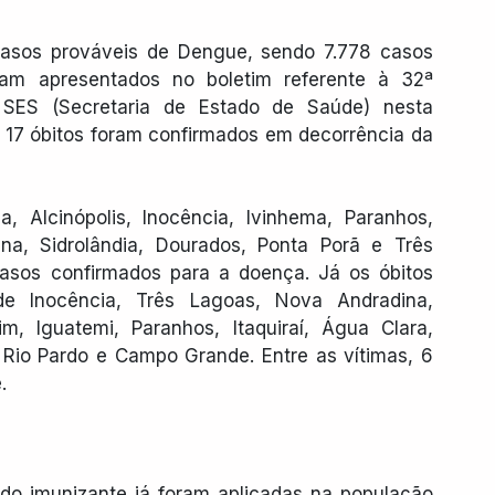
casos prováveis de Dengue, sendo 7.778 casos 
am apresentados no boletim referente à 32ª 
 SES (Secretaria de Estado de Saúde) nesta 
 17 óbitos foram confirmados em decorrência da 
a, Alcinópolis, Inocência, Ivinhema, Paranhos, 
na, Sidrolândia, Dourados, Ponta Porã e Três 
casos confirmados para a doença. Já os óbitos 
de Inocência, Três Lagoas, Nova Andradina, 
, Iguatemi, Paranhos, Itaquiraí, Água Clara, 
Rio Pardo e Campo Grande. Entre as vítimas, 6 
.
do imunizante já foram aplicadas na população 