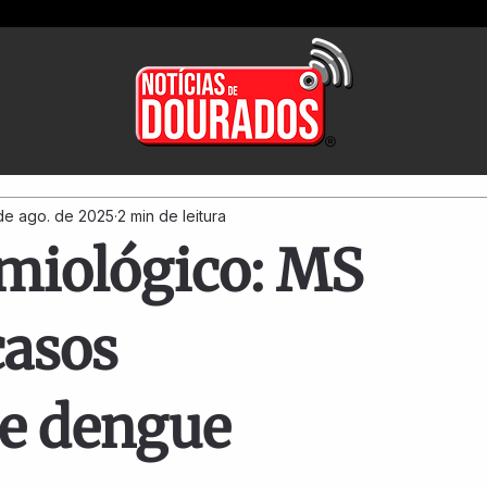
de ago. de 2025
2 min de leitura
miológico: MS
casos
e dengue