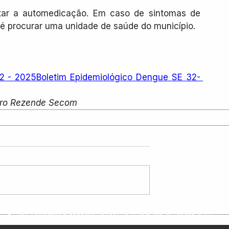
ar a automedicação. Em caso de sintomas de 
 procurar uma unidade de saúde do município.
32 - 2025
Boletim Epidemiológico Dengue SE 32- 
varo Rezende Secom
©2026 Notícias de Dourados. Todos os Direitos Reservados.
E-mail:
noticiasdourados@gmail.com
e WhatsApp (67) 99668-6471
CNPJ: 31.499.464/0001-18