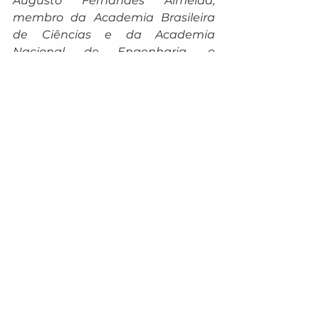
Augusto Fernandes Almeida, 
membro da Academia Brasileira 
de Ciências e da Academia 
Nacional de Engenharia, e 
professor titular do Departamento 
de Ciência da Computação da 
UFMG; Silvio Romero de Lemos 
Meira, professor extraordinário da 
CESAR.school
 e professor emérito 
do Centro de Informática da UFPE; 
Roseli Figaro, professora titular da 
USP, membro do Conselho Gestor 
do INCTDSI/CNPq e diretora 
editorial da Revista Comunicação 
Educação; e Laura Schertel, 
professora adjunta de Direito Civil 
na UnB e no IDP, autora de 
"Privacidade, Proteção de Dados e 
Defesa do Consumidor" (2014) e 