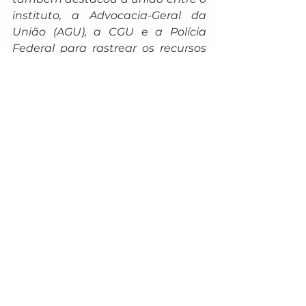
instituto, a Advocacia-Geral da 
União (AGU), a CGU e a Polícia 
Federal para rastrear os recursos 
desviados e entrar com ações na 
Justiça para recuperar o dinheiro.
Como pedir a devolução
Os beneficiários podem abrir 
pedidos de ressarcimento pelos 
canais oficiais do INSS:
 Aplicativo ou site Meu INSS, com 
login no Portal Gov.br;
 Telefone 135, com atendimento 
gratuito de segunda a sábado, 
das 7h às 22h;
 Agências dos Correios, que 