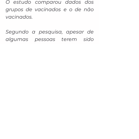
O estudo comparou dados dos 
grupos de vacinados e o de não 
vacinados. 
Segundo a pesquisa, apesar de 
algumas pessoas terem sido 
infectadas após a vacinação, a 
carga viral nos vacinados foi 
consideravelmente menor do que 
em participantes não imunizados.
Isso, conforme avaliaram os 
pesquisadores, demonstrou a 
eficácia da vacina em induzir 
resposta imune e diminuir a 
replicação do vírus nas células.
A vacina da dengue desenvolvida 
pelo Instituto Butantan foi 