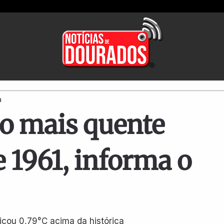
a
 o mais quente
e 1961, informa o
icou 0,79°C acima da histórica