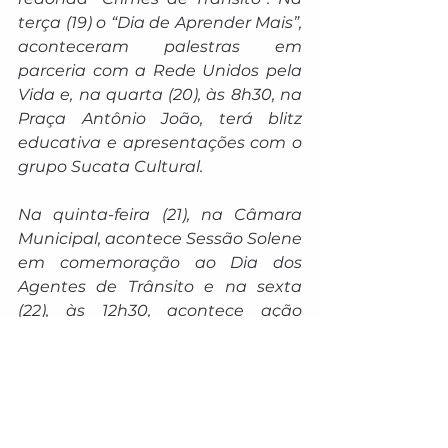
terça (19) o “Dia de Aprender Mais”, 
aconteceram palestras em 
parceria com a Rede Unidos pela 
Vida e, na quarta (20), às 8h30, na 
Praça Antônio João, terá blitz 
educativa e apresentações com o 
grupo Sucata Cultural.
Na quinta-feira (21), na Câmara 
Municipal, acontece Sessão Solene 
em comemoração ao Dia dos 
Agentes de Trânsito e na sexta 
(22), às 12h30, acontece ação 
educativa com colaboradores 
motociclistas da JBS. No sábado 
(23), às 8h, tem a 2ª Caminhada 
Pela Vida, ação conjunta da 
Agetran com a Sems (Secretaria 