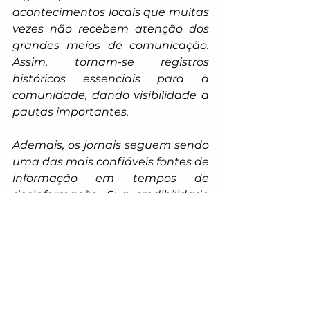
acontecimentos locais que muitas 
vezes não recebem atenção dos 
grandes meios de comunicação. 
Assim, tornam-se registros 
históricos essenciais para a 
comunidade, dando visibilidade a 
pautas importantes.
Ademais, os jornais seguem sendo 
uma das mais confiáveis fontes de 
informação em tempos de 
desinformação. Sua credibilidade 
reduz a propagação de fake news, 
e sua presença é de suma 
importância diante da 
desigualdade digital. Segundo 
dados do IBGE e da PNAD, cerca 
de 5,9 milhões de domicílios 